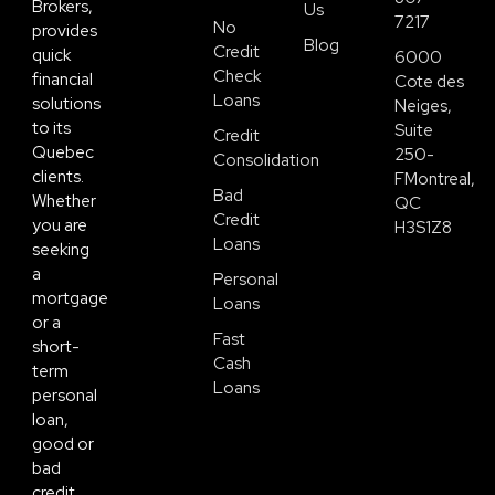
Brokers,
Us
7217
No
provides
Blog
Credit
quick
6000
Check
financial
Cote des
Loans
solutions
Neiges,
to its
Suite
Credit
Quebec
250-
Consolidation
clients.
FMontreal,
Bad
Whether
QC
Credit
you are
H3S1Z8
Loans
seeking
a
Personal
mortgage
Loans
or a
Fast
short-
Cash
term
Loans
personal
loan,
good or
bad
credit,