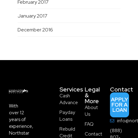
February 2017
January 2017
December 2016
Services
Legal
Contact
&
Cash
APPLY
More
Advance
FOR A
With
About
LOAN
Payday
over 12
Us
Loans
years of
info@nort
FAQ
experience,
Rebuild
(888)
Northstar
Contact
Credit
807-