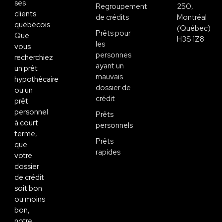
ses
Regroupement
250,
clients
de crédits
Montréal
québécois.
(Québec)
Prêts pour
Que
H3S 1Z8
les
vous
personnes
recherchiez
ayant un
un prêt
mauvais
hypothécaire
dossier de
ou un
crédit
prêt
personnel
Prêts
à court
personnels
terme,
Prêts
que
rapides
votre
dossier
de crédit
soit bon
ou moins
bon,
notre