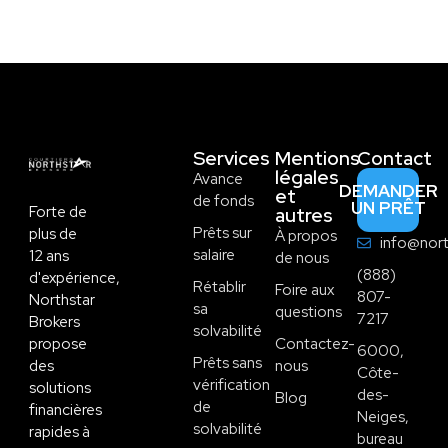
Services
Mentions
Contact
légales
Avance
DEMANDER
et
de fonds
UN PRÊT
Forte de
autres
Prêts sur
plus de
À propos
info@nort
salaire
12 ans
de nous
(888)
d'expérience,
Rétablir
Foire aux
807-
Northstar
sa
questions
7217
Brokers
solvabilité
propose
Contactez-
6000,
Prêts sans
des
nous
Côte-
vérification
solutions
des-
Blog
de
financières
Neiges,
solvabilité
rapides à
bureau