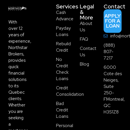
Services
Legal
Contact
&
Cash
APPLY
More
Advance
FOR A
With
About
LOAN
Payday
over 12
Us
Loans
years of
info@nort
FAQ
experience,
Rebuild
(888)
Northstar
Contact
Credit
807-
Brokers,
Us
7217
No
provides
Blog
Credit
quick
6000
Check
financial
Cote des
Loans
solutions
Neiges,
to its
Suite
Credit
Quebec
250-
Consolidation
clients.
FMontreal,
Bad
Whether
QC
Credit
you are
H3S1Z8
Loans
seeking
a
Personal