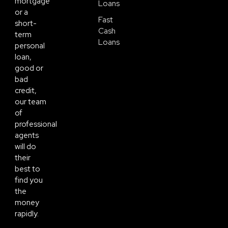
mortgage
Loans
or a
Fast
short-
Cash
term
Loans
personal
loan,
good or
bad
credit,
our team
of
professional
agents
will do
their
best to
find you
the
money
rapidly.