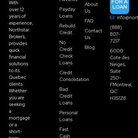
FOR A
With
About
LOAN
Payday
over 12
Us
Loans
years of
info@nort
FAQ
experience,
Rebuild
(888)
Northstar
Contact
Credit
807-
Brokers,
Us
7217
No
provides
Blog
Credit
quick
6000
Check
financial
Cote des
Loans
solutions
Neiges,
to its
Suite
Credit
Quebec
250-
Consolidation
clients.
FMontreal,
Bad
Whether
QC
Credit
you are
H3S1Z8
Loans
seeking
a
Personal
mortgage
Loans
or a
Fast
short-
Cash