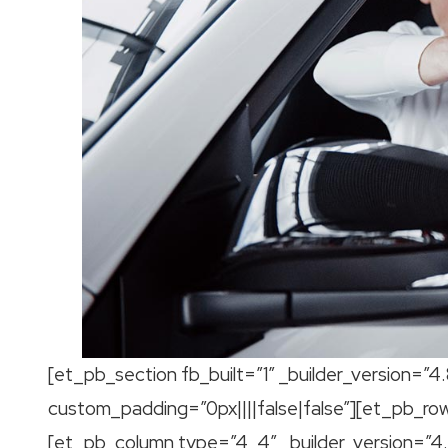
[et_pb_section fb_built=”1″ _builder_version=”4
custom_padding=”0px||||false|false”][et_pb_row
[et_pb_column type=”4_4″ _builder_version=”4.