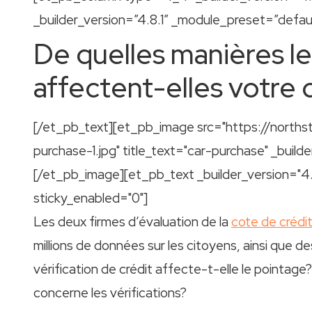
_builder_version=”4.8.1″ _module_preset=”defaul
De quelles manières les
affectent-elles votre 
[/et_pb_text][et_pb_image src="https://norths
purchase-1.jpg" title_text="car-purchase" _build
[/et_pb_image][et_pb_text _builder_version="4
sticky_enabled="0"]
Les deux firmes d’évaluation de la
cote de crédi
millions de données sur les citoyens, ainsi que d
vérification de crédit affecte-t-elle le pointag
concerne les vérifications?