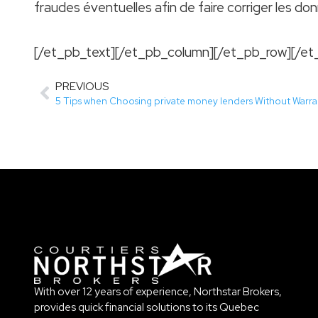
fraudes éventuelles afin de faire corriger les do
[/et_pb_text][/et_pb_column][/et_pb_row][/et
PREVIOUS
With over 12 years of experience, Northstar Brokers,
provides quick financial solutions to its Quebec