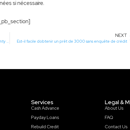
nnées si nécessaire.
_pb_section]
NEXT
5 Tips when Choosing private money lenders Without Warranty on the Internet
Est-il facile dobtenir un prêt de 3000 sans enquête de crédit
Services
Legal & M
Cash Advance
About Us
Payday Loans
FAQ
Rebuild Credit
Contact Us