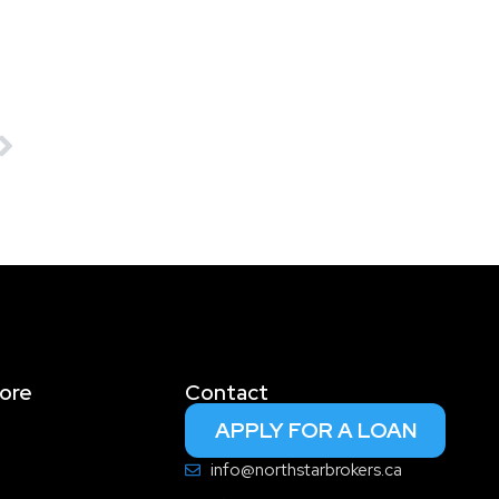
ore
Contact
APPLY FOR A LOAN
info@northstarbrokers.ca