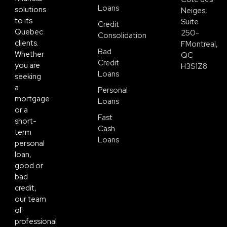
Loans
solutions
Neiges,
to its
Suite
Credit
Quebec
250-
Consolidation
clients.
FMontreal,
Bad
Whether
QC
Credit
you are
H3S1Z8
Loans
seeking
a
Personal
mortgage
Loans
or a
Fast
short-
Cash
term
Loans
personal
loan,
good or
bad
credit,
our team
of
professional