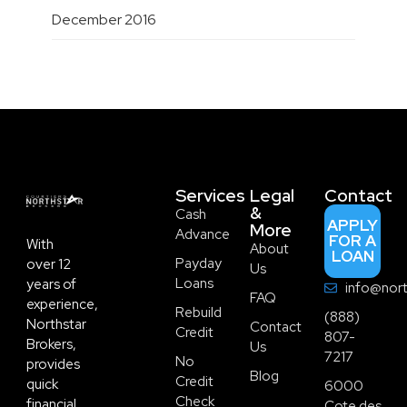
December 2016
Services
Legal
Contact
&
Cash
APPLY
More
Advance
FOR A
With
About
LOAN
Payday
over 12
Us
Loans
years of
info@nort
FAQ
experience,
Rebuild
(888)
Northstar
Contact
Credit
807-
Brokers,
Us
7217
No
provides
Blog
Credit
quick
6000
Check
financial
Cote des