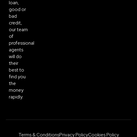
loan,
good or
bad
credit,
our team
of
professional
agents
will do
their
best to
find you
the
money
rapidly.
Terms & Conditions
Privacy Policy
Cookies Policy