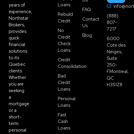
Us
Loans
years of
info@nort
FAQ
experience,
Rebuild
(888)
Northstar
Contact
Credit
807-
Brokers,
Us
7217
No
provides
Blog
Credit
quick
6000
Check
financial
Cote des
Loans
solutions
Neiges,
to its
Suite
Credit
Quebec
250-
Consolidation
clients.
FMontreal,
Bad
Whether
QC
Credit
you are
H3S1Z8
Loans
seeking
a
Personal
mortgage
Loans
or a
Fast
short-
Cash
term
Loans
personal