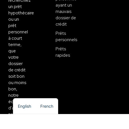
recherchiez
ayant un
un prêt
mauvais
hypothécaire
dossier de
ou un
crédit
prêt
personnel
Prêts
à court
personnels
terme,
Prêts
que
rapides
votre
dossier
de crédit
soit bon
ou moins
bon,
notre
équipe
English
French
d'agents
professionnels
mettra
tout en