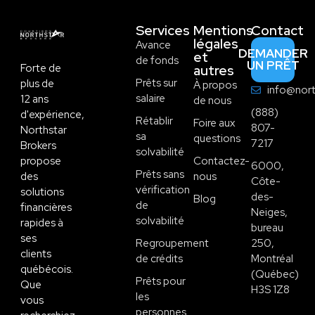
Services
Mentions
Contact
légales
Avance
DEMANDER
et
de fonds
UN PRÊT
Forte de
autres
Prêts sur
plus de
À propos
info@nort
salaire
12 ans
de nous
(888)
d'expérience,
Rétablir
Foire aux
807-
Northstar
sa
questions
7217
Brokers
solvabilité
propose
Contactez-
6000,
Prêts sans
des
nous
Côte-
vérification
solutions
des-
Blog
de
financières
Neiges,
solvabilité
rapides à
bureau
ses
Regroupement
250,
clients
de crédits
Montréal
québécois.
(Québec)
Prêts pour
Que
H3S 1Z8
les
vous
personnes