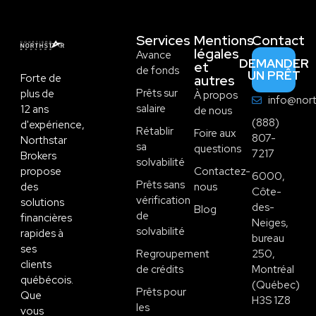
Services
Mentions
Contact
légales
Avance
DEMANDER
et
de fonds
UN PRÊT
Forte de
autres
Prêts sur
plus de
À propos
info@nort
salaire
12 ans
de nous
(888)
d'expérience,
Rétablir
Foire aux
807-
Northstar
sa
questions
7217
Brokers
solvabilité
propose
Contactez-
6000,
Prêts sans
des
nous
Côte-
vérification
solutions
des-
Blog
de
financières
Neiges,
solvabilité
rapides à
bureau
ses
Regroupement
250,
clients
de crédits
Montréal
québécois.
(Québec)
Prêts pour
Que
H3S 1Z8
les
vous