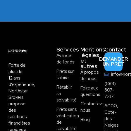
Services
Mentions
Contact
légales
Avance
DEMANDER
et
de fonds
UN PRÊT
Forte de
autres
Prêts sur
plus de
À propos
info@nort
salaire
12 ans
de nous
(888)
d'expérience,
Rétablir
Foire aux
807-
Northstar
sa
questions
7217
Brokers
solvabilité
propose
Contactez-
6000,
Prêts sans
des
nous
Côte-
vérification
solutions
des-
Blog
de
financières
Neiges,
solvabilité
rapides à