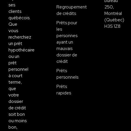
bureau
ses
Regroupement
250,
clients
de crédits
Montréal
québécois.
(Québec)
Prêts pour
Que
H3S 1Z8
les
vous
personnes
recherchiez
ayant un
un prêt
mauvais
hypothécaire
dossier de
ou un
crédit
prêt
personnel
Prêts
à court
personnels
terme,
Prêts
que
rapides
votre
dossier
de crédit
soit bon
ou moins
bon,