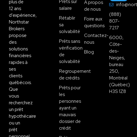
Prêts sur
plus de
À propos
info@nort
salaire
12 ans
de nous
(888)
d'expérience,
Rétablir
Foire aux
807-
Northstar
sa
questions
7217
Brokers
solvabilité
propose
Contactez-
6000,
Prêts sans
des
nous
Côte-
vérification
solutions
des-
Blog
de
financières
Neiges,
solvabilité
rapides à
bureau
ses
Regroupement
250,
clients
de crédits
Montréal
québécois.
(Québec)
Prêts pour
Que
H3S 1Z8
les
vous
personnes
recherchiez
ayant un
un prêt
mauvais
hypothécaire
dossier de
ou un
crédit
prêt
personnel