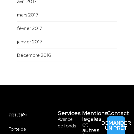
avril 2017
mars 2017
février 2017
janvier 2017
Décembre 2016
Services
Mentions
Contact
légales
Avance
DEMANDER
et
de fonds
UN PRÊT
Forte de
autres