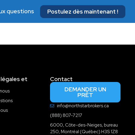
aux questions
Postulez dès maintenant !
légales et
Contact
DEMANDER UN
 nous
PRÊT
estions
info@northstarbrokers.ca
nous
(888) 807-7217
6000, Côte-des-Neiges, bureau
250, Montréal (Québec) H3S 1Z8