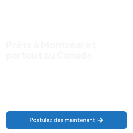
Tu as besoin d'argent ?
Prêts à Montréal et
partout au Canada
Prêts $300 – $3000
Aucun document requis
Somme versée par virement Interac après la
signature de votre contrat
Postulez dès maintenant !