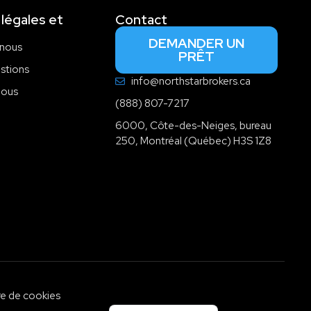
légales et
Contact
DEMANDER UN
 nous
PRÊT
estions
info@northstarbrokers.ca
nous
(888) 807-7217
6000, Côte-des-Neiges, bureau
250, Montréal (Québec) H3S 1Z8
re de cookies